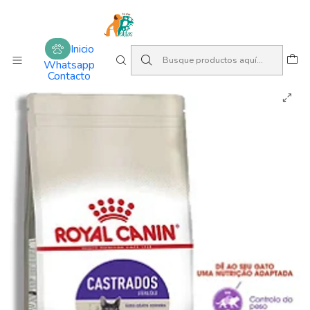
Amamos lo que hacemos
Inicio
Alimentos
Gatos
Adulto
Royal Canin Gato castrados
Inicio
Whatsapp
Contacto