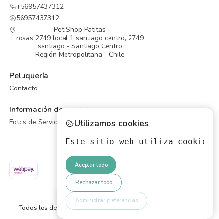
+56957437312
56957437312
Pet Shop Patitas
rosas 2749 local 1 santiago centro, 2749
santiago - Santiago Centro
Región Metropolitana - Chile
Peluquería
Contacto
Información de servicios
Fotos de Servicios de Peluqueria Canina
Utilizamos cookies
Este sitio web utiliza cookies 
Aceptar todo
Rechazar todo
Hola quiero más información
2026 PET SHOP PATITAS.
Administrar preferencias
escribo desdé la pagina web
Todos los derechos reservados.
Desarrollado por Jumpseller
.