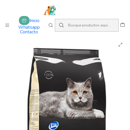
Amamos lo que hacemos
Inicio
Alimentos
Gatos
Adulto
Inicio
Equilibrio Gato adulto light INDOOR.
Whatsapp
Contacto