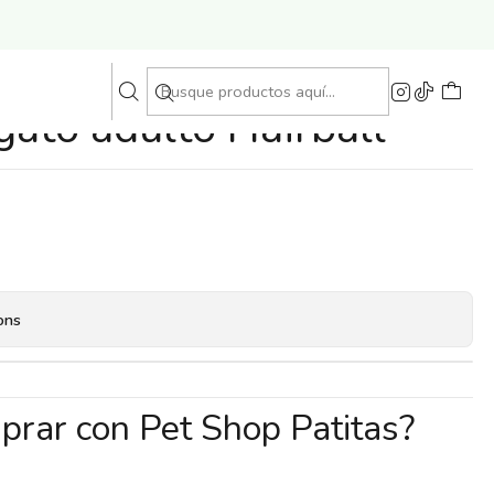
 gato adulto Hairball
ons
prar con Pet Shop Patitas?