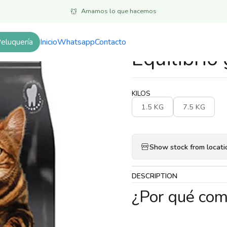
Inicio
Alimentos
Gatos
Adulto
Equilibrio gato adulto Hairball
Amamos lo que hacemos
eluquería
Inicio
Whatsapp
Contacto
|
Equilibrio
KILOS
1.5 KG
7.5 KG
Show stock from locati
DESCRIPTION
¿Por qué com