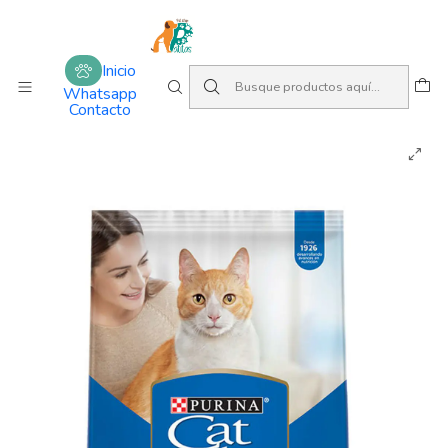
Amamos lo que hacemos
Inicio
Alimentos
Gatos
Adulto
Inicio
Cat Chow Adulto Sabor Pescado
Whatsapp
Contacto