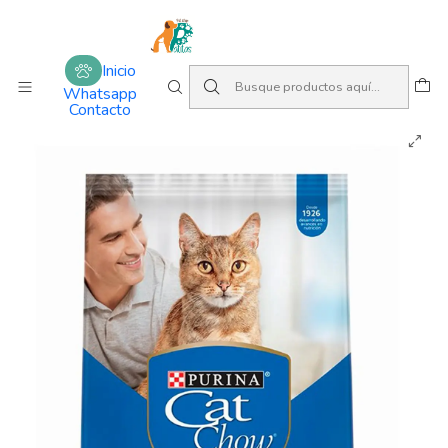
Amamos lo que hacemos
Inicio
Alimentos
Gatos
Adulto
Cat Chow Adulto Sabor Carne
Inicio
Whatsapp
Contacto