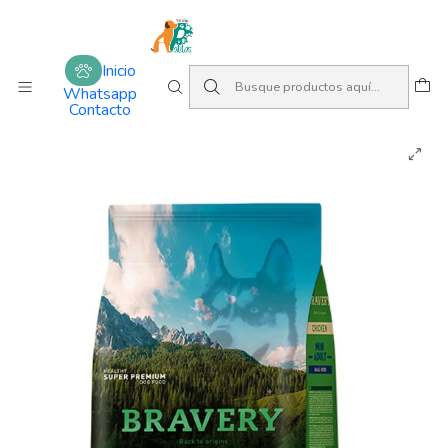
Amamos lo que hacemos
Inicio
Alimentos
Perros
Adulto
Inicio
Bravery Mini Adulto Small Breeds Sabor Pollo
Whatsapp
Contacto