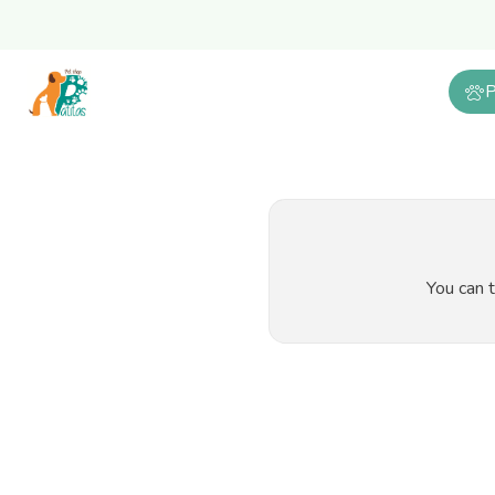
P
You can t