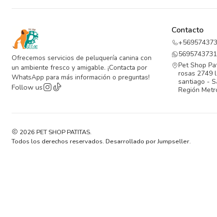
Contacto
+56957437
5695743731
Ofrecemos servicios de peluquería canina con
Pet Shop Pat
un ambiente fresco y amigable. ¡Contacta por
rosas 2749 l
WhatsApp para más información o preguntas!
santiago - S
Follow us
Región Metro
2026 PET SHOP PATITAS.
Todos los derechos reservados.
Desarrollado por Jumpseller
.