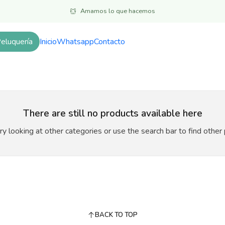
Inicio
Alimentos
Hurones
Amamos lo que hacemos
Hurones
eluquería
Inicio
Whatsapp
Contacto
There are still no products available here
ry looking at other categories or use the search bar to find other
BACK TO TOP