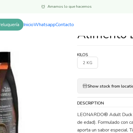
Inicio
Alimentos
Gatos
Adulto
Alimento Leonardo Adulto Pato
Amamos lo que hacemos
eluquería
Inicio
Whatsapp
Contacto
|
Alimento 
KILOS
2 KG
Show stock from locati
DESCRIPTION
LEONARDO® Adult Duck es u
de edad). Formulado con car
aporta un sabor especial. T