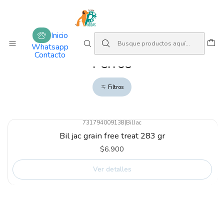
Amamos lo que hacemos
Inicio
Snacks y premios
Perros
Inicio
Whatsapp
Contacto
Perros
Filtros
731794009138
|
BilJac
Not available
Bil jac grain free treat 283 gr
$6.900
Ver detalles