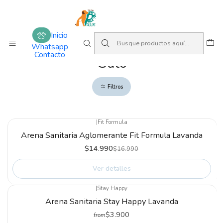
Amamos lo que hacemos
Inicio
Higiene y cuidado
Gato
Inicio
Whatsapp
Contacto
Gato
Filtros
|
Fit Formula
-12%
Arena Sanitaria Aglomerante Fit Formula Lavanda
Not available
$14.990
$16.990
Ver detalles
|
Stay Happy
Not available
Arena Sanitaria Stay Happy Lavanda
$3.900
from