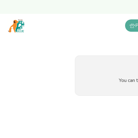
P
You can t