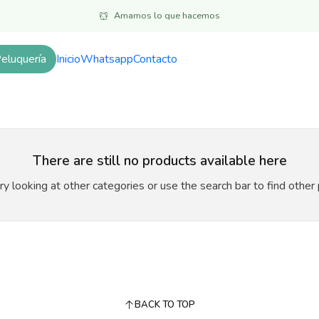
Inicio
Accesorios y entretenimiento
Artículos de paseos
Amamos lo que hacemos
Artículos de paseos
eluquería
Inicio
Whatsapp
Contacto
There are still no products available here
ry looking at other categories or use the search bar to find other
BACK TO TOP